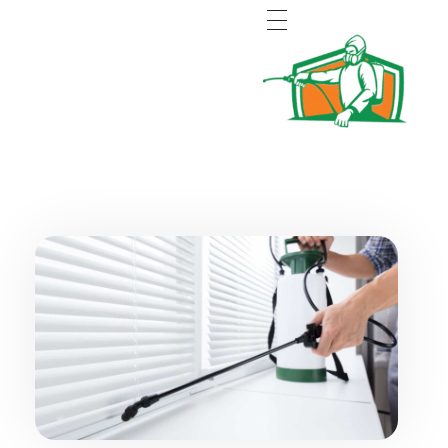
Pest control Abu Dhabi MC